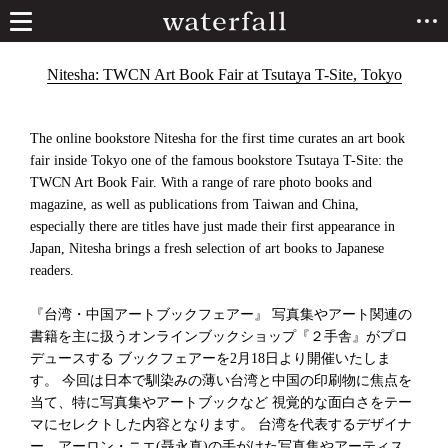
Nitesha: TWCN Art Book Fair at Tsutaya T-Site, Tokyo
The online bookstore Nitesha for the first time curates an art book
fair inside Tokyo one of the famous bookstore Tsutaya T-Site: the
TWCN Art Book Fair. With a range of rare photo books and
magazine, as well as publications from Taiwan and China,
especially there are titles have just made their first appearance in
Japan, Nitesha brings a fresh selection of art books to Japanese
readers.
『台湾・中国アートブックフェアー』 写真集やアート関連の
書籍を主に扱うオンラインブックショップ『２手舎』がプロ
デュースする ブックフェアーを2月18日より開催いたしま
す。 今回は日本で馴染みの薄い台湾と中国の印刷物に焦点を
当て、特に写真集やアートブックなど 視覚的な面白さをテー
マにセレクトした内容となります。 台湾を代表するデザイナ
ー、アーロン・ニエ(聶永真)の手がけた写真集やアーティス