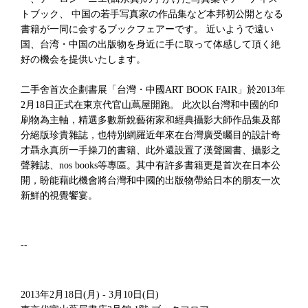
トブック、 中国の若手写真家の作品集など本邦初公開となる
書籍が一同に会するブックフェアーです。 近いようで遠い
国、台湾・中国の出版物を身近に手に取って体感して頂く絶
好の機会を提供いたします。
二手舍首次企劃書展「台灣・中國ART BOOK FAIR」於2013年
2月18日正式在東京代官山蔦屋開跑。 此次以台灣和中國的印
刷物為主軸，精選多數新銳藝術家和經典攝影大師作品集及部
分絕版珍貴雜誌，也特別網羅近年來在台灣廣受矚目的設計奇
才聶永真所一手操刀的書籍、此外還設置了漢聲圖書、攝影之
聲雜誌、nos books等專區。其中有許多書籍更是首次在日本公
開，盼能藉此機會將台灣和中國的出版物帶給日本的朋友一次
新鮮的視覺饗宴。
--
2013年2月18日(月) - 3月10日(日)