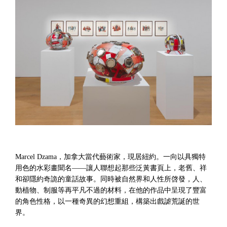
Marcel Dzama，加拿大當代藝術家，現居紐約。一向以具獨特
用色的水彩畫聞名——讓人聯想起那些泛黃書頁上，老舊、祥
和卻隱約奇詭的童話故事。同時被自然界和人性所啓發，人、
動植物、制服等再平凡不過的材料，在他的作品中呈現了豐富
的角色性格，以一種奇異的幻想重組，構築出戲謔荒誕的世
界。