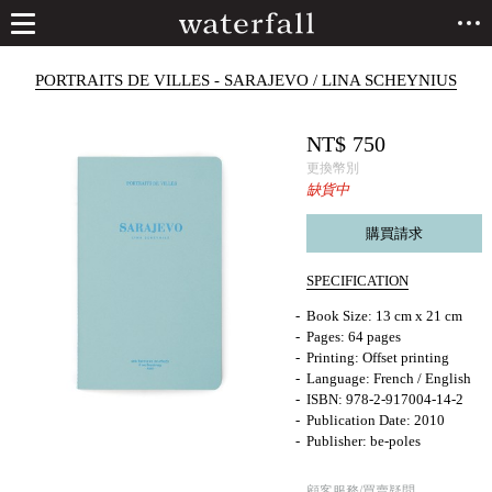
PORTRAITS DE VILLES - SARAJEVO / LINA SCHEYNIUS
NT$
750
更換幣別
缺貨中
購買請求
SPECIFICATION
Book Size: 13 cm x 21 cm
Pages: 64 pages
Printing: Offset printing
Language: French / English
ISBN: 978-2-917004-14-2
Publication Date: 2010
Publisher: be-poles
顧客服務/買賣疑問