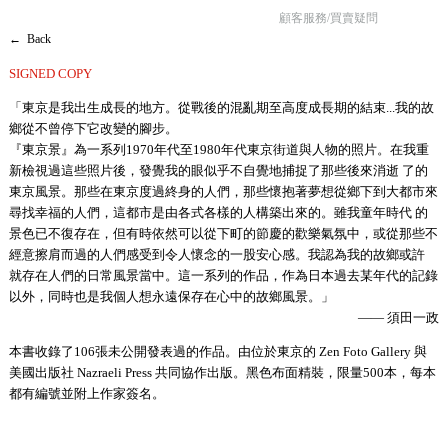
顧客服務/買賣疑問
← Back
SIGNED COPY
「東京是我出生成長的地方。從戰後的混亂期至高度成長期的結束...我的故
鄉從不曾停下它改變的腳步。
『東京景』為一系列1970年代至1980年代東京街道與人物的照片。在我重
新檢視過這些照片後，發覺我的眼似乎不自覺地捕捉了那些後來消逝 了的
東京風景。那些在東京度過終身的人們，那些懷抱著夢想從鄉下到大都市來
尋找幸福的人們，這都市是由各式各樣的人構築出來的。雖我童年時代 的
景色已不復存在，但有時依然可以從下町的節慶的歡樂氣氛中，或從那些不
經意擦肩而過的人們感受到令人懷念的一股安心感。我認為我的故鄉或許
就存在人們的日常風景當中。這一系列的作品，作為日本過去某年代的記錄
以外，同時也是我個人想永遠保存在心中的故鄉風景。」
—— 須田一政
本書收錄了106張未公開發表過的作品。由位於東京的 Zen Foto Gallery 與
美國出版社 Nazraeli Press 共同協作出版。黑色布面精裝，限量500本，每本
都有編號並附上作家簽名。