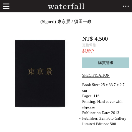
(Signed) 東京景 / 須田一政
NT$
4,500
更換幣別
缺貨中
購買請求
SPECIFICATION
Book Size: 25 x 33.7 x 2.7
cm
Pages: 116
Printing: Hard cover with
slipcase
Publication Date: 2013
Publisher: Zen Foto Gallery
Limited Edition: 500