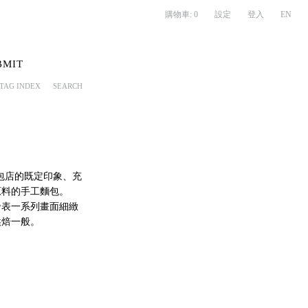
購物車:
0
設定
登入
EN
BMIT
TAG INDEX
SEARCH
於麵包店的既定印象、充
原料的手工麵包。
作，發表一系列畫面細緻
的烘焙一般。