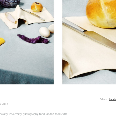
Share:
Face
r 2013
 bakery
lena emery
photography
food
london
food extra