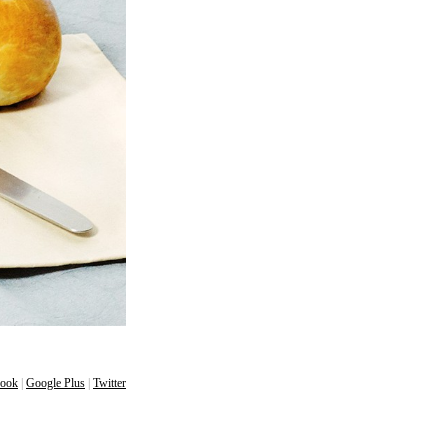
book
|
Google Plus
|
Twitter