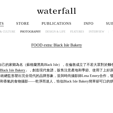
TS
STORE
PUBLICATIONS
INFO
SU
 & CULTURE
PHOTOGRAPHY
DESIGN & LIFE
FEATURES
INTERVIEW
|
FOOD extra: Black Isle Bakery
ry以自己的家鄉為名（蘇格蘭黑島Black Isle），在倫敦成立了不若大眾對
Black Isle Bakery
」，創造現代食譜，販售注意產地和季節、使用了上好
Bakery和藝術總監形塑出完全現代的品牌形象，並與時尚攝影師Lena Emery合
香氣的食物攝影——乾淨而迷人，恰似Black Isle Bakery簡單卻可口