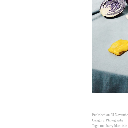
Published on
25 Novembe
Category:
Photography
Tags:
ruth barry
black isle