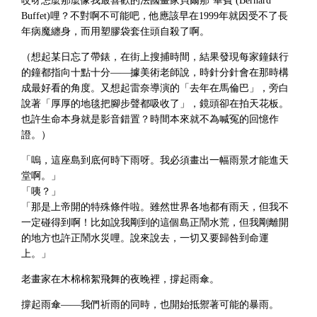
哎呀怎麼那麼像我最喜歡的法國畫家貝爾那˙畢費 (Bernard
Buffet)哩？不對啊不可能吧，他應該早在1999年就因受不了長
年病魔纏身，而用塑膠袋套住頭自殺了啊。
（想起某日忘了帶錶，在街上搜捕時間，結果發現每家鐘錶行
的鐘都指向十點十分——據美術老師說，時針分針會在那時構
成最好看的角度。又想起雷奈導演的「去年在馬倫巴」，旁白
說著「厚厚的地毯把腳步聲都吸收了」，鏡頭卻在拍天花板。
也許生命本身就是影音錯置？時間本來就不為喊冤的回憶作
證。）
「嗚，這座島到底何時下雨呀。我必須畫出一幅雨景才能進天
堂啊。」
「咦？」
「那是上帝開的特殊條件啦。雖然世界各地都有雨天，但我不
一定碰得到啊！比如說我剛到的這個島正鬧水荒，但我剛離開
的地方也許正鬧水災哩。說來說去，一切又要歸咎到命運
上。」
老畫家在木棉棉絮飛舞的夜晚裡，撐起雨傘。
撐起雨傘——我們祈雨的同時，也開始抵禦著可能的暴雨。