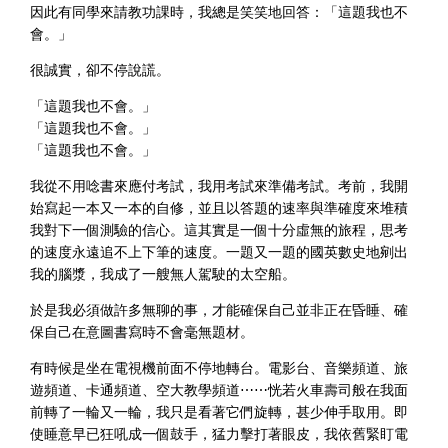
因此有同學來請教功課時，我總是笑笑地回答：「這題我也不
會。」
很誠實，卻不停說謊。
「這題我也不會。」
「這題我也不會。」
「這題我也不會。」
我從不用唸書來應付考試，我用考試來準備考試。考前，我開
始寫起一本又一本的自修，並且以答題的速率與準確度來堆積
我對下一個測驗的信心。這其實是一個十分虛無的旅程，思考
的速度永遠追不上下筆的速度。一題又一題的國英數史地剜出
我的腦漿，我成了一艘無人駕駛的太空船。
於是我必須做許多無聊的事，才能確保自己並非正在昏睡、確
保自己在意圖書寫時不會毫無題材。
有時候是坐在電視機前面不停地轉台。電影台、音樂頻道、旅
遊頻道、卡通頻道、空大教學頻道⋯⋯恍若火車壽司般在我面
前轉了一輪又一輪，我只是看著它們旋轉，甚少伸手取用。即
使睡意早已狂吼成一個鼓手，猛力擊打著眼皮，我依舊緊盯電