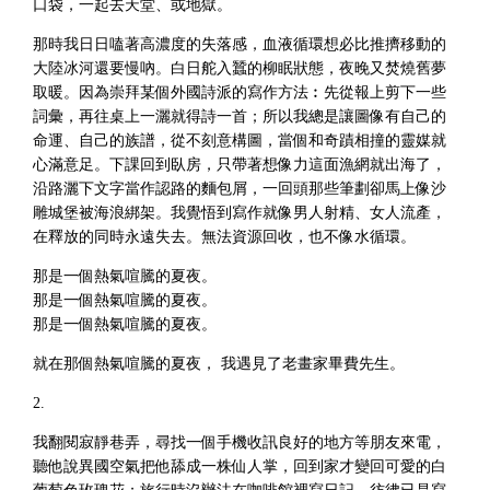
口袋，一起去天堂、或地獄。
那時我日日嗑著高濃度的失落感，血液循環想必比推擠移動的
大陸冰河還要慢吶。白日舵入蠶的柳眠狀態，夜晚又焚燒舊夢
取暖。因為崇拜某個外國詩派的寫作方法︰先從報上剪下一些
詞彙，再往桌上一灑就得詩一首；所以我總是讓圖像有自己的
命運、自己的族譜，從不刻意構圖，當個和奇蹟相撞的靈媒就
心滿意足。下課回到臥房，只帶著想像力這面漁網就出海了，
沿路灑下文字當作認路的麵包屑，一回頭那些筆劃卻馬上像沙
雕城堡被海浪綁架。我覺悟到寫作就像男人射精、女人流產，
在釋放的同時永遠失去。無法資源回收，也不像水循環。
那是一個熱氣喧騰的夏夜。
那是一個熱氣喧騰的夏夜。
那是一個熱氣喧騰的夏夜。
就在那個熱氣喧騰的夏夜， 我遇見了老畫家畢費先生。
2.
我翻閱寂靜巷弄，尋找一個手機收訊良好的地方等朋友來電，
聽他說異國空氣把他舔成一株仙人掌，回到家才變回可愛的白