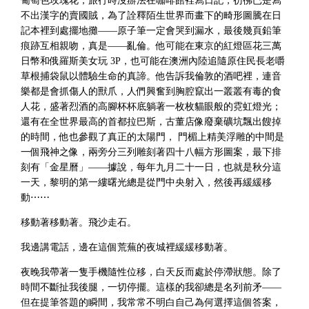
葡萄色玫瑰花；旅行時沒辦法在咖啡館裡寫日記，彷彿已是寫
不出漢字的賣國賊，為了詮釋陌生世界而畫下的畸形圖騰在日
記本裡到處擺地攤——原子筆一定會哭到漏水，最後幾頁鉛筆
痕跡互相親吻，真是——亂倫。他可能在東京的紅燈區花三萬
日幣和俄羅斯美女玩 3P，也可能在澳洲內陸追隨原住民長老嚼
草根捕袋鼠以體驗生命的真諦。他告訴我倫敦的酒吧裡，連音
樂都是會抓傷人的獸爪，人們興奮到胸腔竄出一叢叢有毒的食
人花，盛著烈酒的高腳杯杯底躺著一枚枚貓眼般的霓虹燈光；
還有在全世界最高的首都拉巴斯，古董店像廢棄礦坑飄出餿掉
的時間，他也參觀了真正的太陽門， 門楣上精美浮雕的中間是
一個飛神之像，兩旁分三列雕刻著四十八幅方形圖案，最下排
刻有「金星曆」——據說，每年九月二十一日，也就是秋分這
一天，黎明的第一縷曙光總是從門中央射入，然後再緩緩移
動⋯⋯
移動著移動著。飛沙走石。
我邊講電話，邊在這個荒蕪的夜城裡緩緩移動著。
夜晚我帶著一隻手機隨性位移，白天反而處於停滯狀態。除了
時間不斷扯我後腿，一切停擺。這樣的我卻總是名列前矛——
但在提筆答題的瞬間，我常常不明白自己為何選擇這個答案，