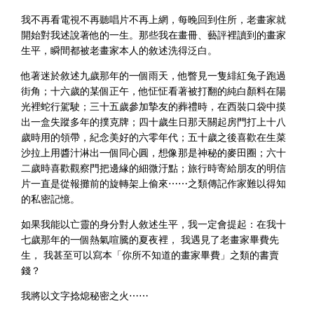
我不再看電視不再聽唱片不再上網，每晚回到住所，老畫家就
開始對我述說著他的一生。那些我在畫冊、藝評裡讀到的畫家
生平，瞬間都被老畫家本人的敘述洗得泛白。
他著迷於敘述九歲那年的一個雨天，他瞥見一隻緋紅兔子跑過
街角；十六歲的某個正午，他怔怔看著被打翻的純白顏料在陽
光裡蛇行駕駛；三十五歲參加摯友的葬禮時，在西裝口袋中摸
出一盒失蹤多年的撲克牌；四十歲生日那天關起房門打上十八
歲時用的領帶，紀念美好的六零年代；五十歲之後喜歡在生菜
沙拉上用醬汁淋出一個同心圓，想像那是神秘的麥田圈；六十
二歲時喜歡觀察門把邊緣的細微汙點；旅行時寄給朋友的明信
片一直是從報攤前的旋轉架上偷來⋯⋯之類傳記作家難以得知
的私密記憶。
如果我能以亡靈的身分對人敘述生平，我一定會提起：在我十
七歲那年的一個熱氣喧騰的夏夜裡， 我遇見了老畫家畢費先
生， 我甚至可以寫本「你所不知道的畫家畢費」之類的書賣
錢？
我將以文字捻熄秘密之火⋯⋯