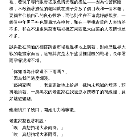
裡，發現了專門販賣盜版色情光碟的攤位——因為怕警察臨
檢，不敢顧著攤位的老闆就在攤子旁放了價目表和一個木箱，
要顧客仰賴自己的良心投幣，而他則坐在不遠處靜靜觀察。一
個個中年男子神色嚴肅地在挑片，和在一旁挑古董的人表情差
不多、和在不遠處果菜市場裡挑芒果西瓜大白菜的人表情也差
不多。
誠與欲在簡陋的棚搭跳蚤市場裡溫和地上演著，對經歷世界大
戰的老畫家而言，這裡其實是太平盛世裡隱匿的戰場，長年霪
雨霏霏泥濘不堪。
「你知道為什麼還不下雨嗎？」
「因為我們過度爛漫。」
「藝術家啊⋯⋯」老畫家從地上拾起一截尚未熄滅的煙蒂，顫
抖地抽著。一身黑衣的老畫家在我被淚水攪糊了的視線裡，竟
如魑魅魍魎。
他繼續抽了幾口，開始用力地咳嗽。
老畫家凝視著我說︰
「唉，真想拍場大豪雨呀。」
「唉，真想拍場大豪雨呀。」