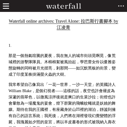
Waterfall online archives: Travel Alone: 拉巴斯行書腳本 by
江凌青
1.
那是一個熱氣喧騰的夏夜，我在無人的城市街頭晃啊晃，像荒
城裡的游擊隊隊員。木棉棉絮被風抬起，學芭蕾女伶以優雅姿
態旋轉的同時被月光揩亮，剎那間——如沉默黑板的街景，變
成了印度某株掛滿螢火蟲的大樹。
我常希望自己像寫出「一花一世界，一沙一天堂」的英國詩人
William Blake，是個幻視者——這樣的話，夜空也許會褪皮為
深邃的翡翠色，以微風涼拌後就是爽口的生菜沙拉；街燈也許
會暈散為一場魔鬼的宴會，燈下群聚的飛蛾蚊蠅就是妖嬈的舞
孃。期待在我的王國裡，有座藏身於山凹裡的湖泊，靜謐到擁
有自己的語言系統；我死後，人們將在湖裡發現幻覺變體的浮
屍，我瑰麗如夕照的皇宮，將以羊皮書卷的形式被我納入壽衣