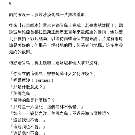
5.
雨的確沒來，影片沙漠化成一片無垠荒原。
後來【行書腳本】還未在這個島上完成，老畫家就離開了。聽
說玻利維亞首都拉巴斯正經歷五百年來最嚴重的暴雨，他決定
到那裡拍下影片結局。以等待雨季這個主題來說，片尾有雨應
該是美好的；但那是一場殘酷的雨，盜墓者似地掘走許多生靈
最終的依歸。
環顧這個島，黃土飄飄，連駱駝和仙人掌都沒有。
「你所在的這個島，曾被葡萄牙人如何呼喚？」
「福爾摩沙！ Formosa！」
「那是什麼意思？」
「美麗之島。」
「當時的島是什麼樣子？」
「那時是十六世紀，這個島林木蓊鬱。」
「如今——婆娑之洋，美麗之島，不過是海市蜃樓吧？」
「這題我也不會。」
「這題我也不會。」
「這題我也不會。」