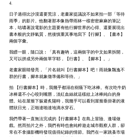
4.
日子過得比沙漠還要荒涼，老畫家提議說不如來拍一部「等待
雨季」的影片。他翻著那本像熱帶雨林一樣密密麻麻的筆記
本，咕噥著說電影的主題要有他行腳世界的心得、還要展現出
書本般的文靜氣質，然後慎重其事地寫下【行腳】、【書本】
兩個字彙。
我瞟一眼，隨口說︰「真有趣吶，這兩個字的中文如果拆開，
又可以拼成另外兩個單字耶，【行書】、【腳本】。」
老畫家眼睛發亮，「片名就叫【行書腳本】吧！雨就像飄逸不
群的行書，腳本就象徵準備和等待。」
拍 【行書腳本】時，我幾乎都溺在樹蔭下吃冰棒。有次吃牛奶
冰棒還不小心咬到嘴唇，淡紅血絲就這樣紋上冰棒純白的身
體。站在屋簷下躲避炙陽時，我幾乎可以看到屋簷垂掛著的液
體狀日光，正啪達啪達地滴水穿石。
我們帶著一直無法完成的【行書腳本】在島上冒險、逢場做
戲。然而拍片之外，我們有時也會純粹遊走城市觀察人群，卻
常在不拿攝影機時發現值得紀錄的情節。我們在一家跳蚤市場