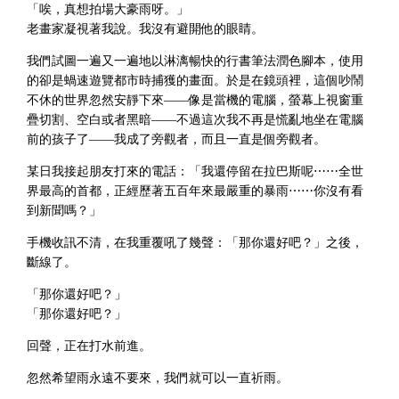
「唉，真想拍場大豪雨呀。」
老畫家凝視著我說。我沒有避開他的眼睛。
我們試圖一遍又一遍地以淋漓暢快的行書筆法潤色腳本，使用
的卻是蝸速遊覽都市時捕獲的畫面。於是在鏡頭裡，這個吵鬧
不休的世界忽然安靜下來——像是當機的電腦，螢幕上視窗重
疊切割、空白或者黑暗——不過這次我不再是慌亂地坐在電腦
前的孩子了——我成了旁觀者，而且一直是個旁觀者。
某日我接起朋友打來的電話：「我還停留在拉巴斯呢⋯⋯全世
界最高的首都，正經歷著五百年來最嚴重的暴雨⋯⋯你沒有看
到新聞嗎？」
手機收訊不清，在我重覆吼了幾聲：「那你還好吧？」之後，
斷線了。
「那你還好吧？」
「那你還好吧？」
回聲，正在打水前進。
忽然希望雨永遠不要來，我們就可以一直祈雨。