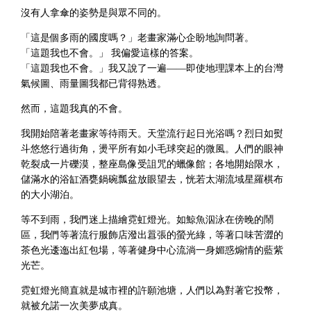
沒有人拿傘的姿勢是與眾不同的。
「這是個多雨的國度嗎？」老畫家滿心企盼地詢問著。
「這題我也不會。」 我偏愛這樣的答案。
「這題我也不會。」我又說了一遍——即使地理課本上的台灣
氣候圖、雨量圖我都已背得熟透。
然而，這題我真的不會。
我開始陪著老畫家等待雨天。天堂流行起日光浴嗎？烈日如熨
斗悠悠行過街角，燙平所有如小毛球突起的微風。人們的眼神
乾裂成一片礫漠，整座島像受詛咒的蠟像館；各地開始限水，
儲滿水的浴缸酒甕鍋碗瓢盆放眼望去，恍若太湖流域星羅棋布
的大小湖泊。
等不到雨，我們迷上描繪霓虹燈光。如鯨魚泅泳在傍晚的鬧
區，我們等著流行服飾店潑出囂張的螢光綠，等著口味苦澀的
茶色光逶迤出紅包場，等著健身中心流淌一身媚惑煽情的藍紫
光芒。
霓虹燈光簡直就是城市裡的許願池塘，人們以為對著它投幣，
就被允諾一次美夢成真。