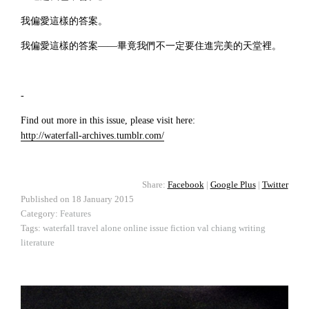
我偏愛這樣的答案。
我偏愛這樣的答案——畢竟我們不一定要住進完美的天堂裡。
-
Find out more in this issue, please visit here:
http://waterfall-archives.tumblr.com/
Share:
Facebook
|
Google Plus
|
Twitter
Published on
18 January 2015
Category:
Features
Tags:
waterfall
travel alone
online issue
fiction
val chiang
writing
literature