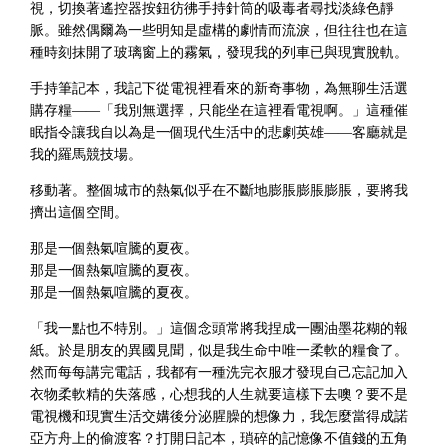
視，切換著遙控器按鈕彷彿手持針筒的吸毒者尋找淡綠色靜
脈。雖然偶爾為一些明知是虛構的劇情而流淚，但往往也在這
種時刻抹開了玻璃窗上的霧氣，發現我的列車已與現實脫軌。
手持筆記本，我記下從電視裡看來的新奇事物，為無聊生活選
購存糧——「我別無選擇，只能坐在這裡看電視啊。」這種催
眠指令讓我自以為是一個現代生活中的悲劇英雄——客廳就是
我的羅馬競技場。
移動著。整個城市的熱氣似乎在不斷地膨脹膨脹膨脹，要將我
擠出這個空間。
那是一個熱氣喧騰的夏夜。
那是一個熱氣喧騰的夏夜。
那是一個熱氣喧騰的夏夜。
「我一點也不特別。」這個念頭常將我捏成一團油墨花糊的報
紙。於是朋友的異國見聞，似是我生命中唯一柔軟的糧食了。
然而每每講完電話，我都有一種洗完衣服才發現自己忘記加入
衣物柔軟精的失落感，心想我的人生就要這樣下去噢？要不是
電視機和現實生活交媾後分泌腥臊的想像力，我怎麼當得成諾
亞方舟上的偷渡客？打開日記本，瑣碎的記憶像不值錢的五角