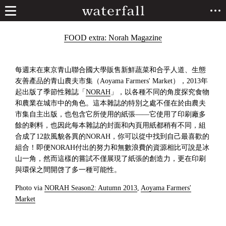
FOOD extra: Norah Magazine
每週末在東京青山聯合國大學販售新鮮蔬菜和合乎人道、生態
友善產品的青山農夫市集（Aoyama Farmers' Market），2013年
起出版了季節性雜誌「
NORAH
」，以各種不同的角度探究食物
和農業在城市中的角色。這本雜誌的特別之處不僅在於由農夫
市集自主出版，也包含它所使用的紙張——它使用了印刷廠多
餘的剩料，也因此每本雜誌的封面和內頁用紙都稍有不同，組
合成了12款風貌各異的NORAH，你可以從中找到自己最喜歡的
組合！即便NORAH付出的努力和無數浪費的資源相比可說是冰
山一角，然而這樣的嘗試不僅展現了紙張的創造力，更在印刷
與環保之間開啓了多一種可能性。
Photo via
NORAH Season2: Autumn 2013
,
Aoyama Farmers'
Market