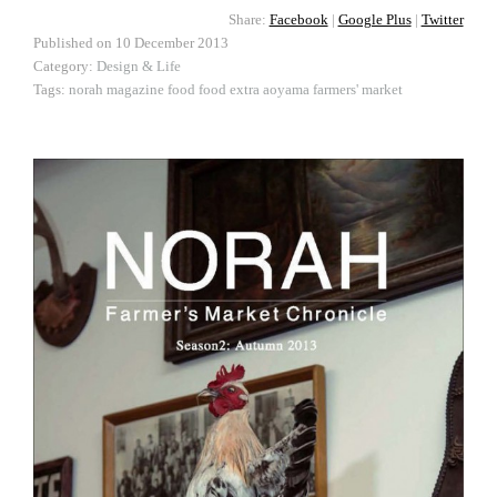
Share:
Facebook
|
Google Plus
|
Twitter
Published on
10 December 2013
Category:
Design & Life
Tags:
norah
magazine
food
food extra
aoyama farmers' market